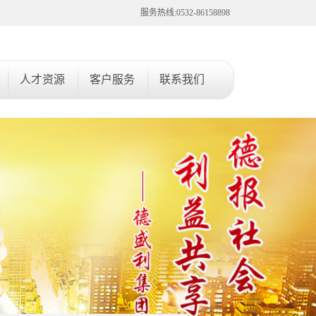
服务热线:0532-86158898
人才资源
客户服务
联系我们