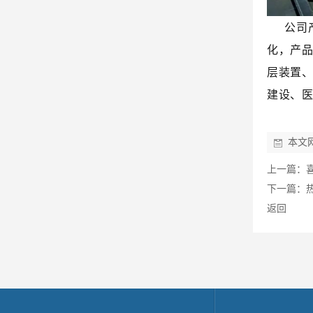
公司产
化，产
层装置
建设、医
本文
上一篇：
下一篇：
返回