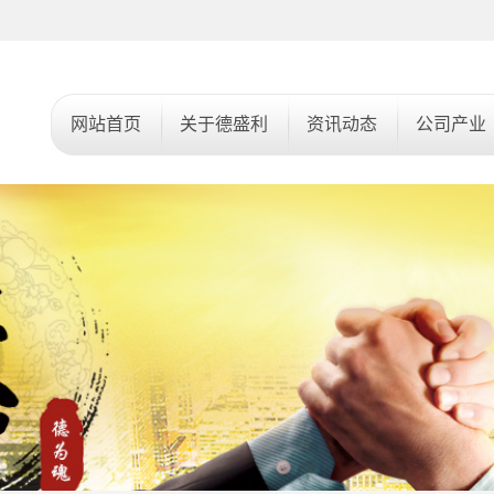
网站首页
关于德盛利
资讯动态
公司产业