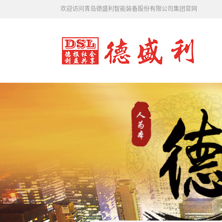
欢迎访问青岛德盛利智能装备股份有限公司集团官网