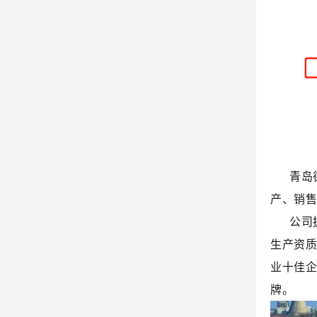
青岛德
产、销
公司拥
生产资
业十佳
牌。