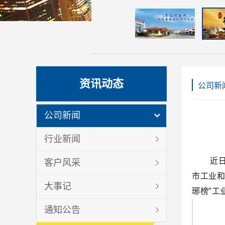
资讯动态
公司新
公司新闻
行业新闻
近日，
客户风采
市工业和
大事记
琊榜”工
通知公告