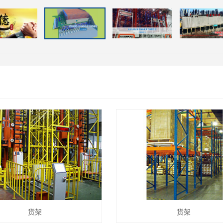
货架
货架