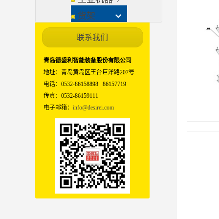
货架
人
联系我们
青岛德盛利智能装备股份有限公司
地址：青岛黄岛区王台巨洋路207号
电话：0532-86158898 86157719
传真：0532-86159111
电子邮箱：
info@desirei.com