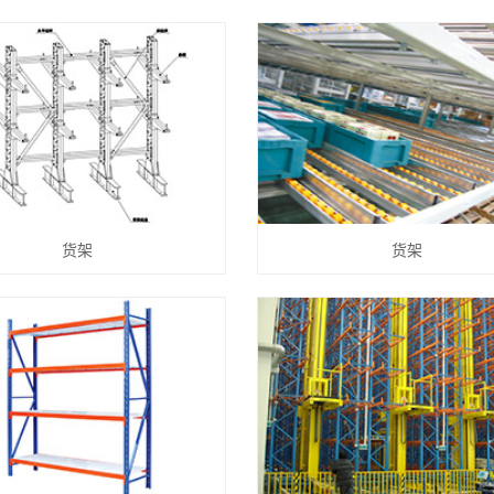
货架
货架