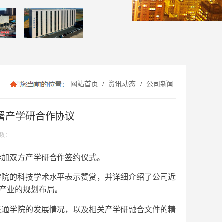
网站首页
资讯动态
公司新闻
/
/
署产学研合作协议
数：
司参加双方产学研合作签约仪式。
学院的科技学术水平表示赞赏，并详细介绍了公司近
产业的规划布局。
交通学院的发展情况，以及相关产学研融合文件的精