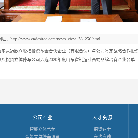
网址：
http://www.cndesiree.com/news_view_78_256.html
山东豪迈欣兴股权投资基金合伙企业（有限合伙）与公司签定战略合作投
热烈祝贺立体停车公司入选2020年度山东省制造业高端品牌培育企业名单
公司产业
人才资源
智能立体仓储
招贤纳士
智能立体停车设备
在线应聘